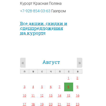
Курорт Красная Поляна
+7-928-854-03-63
Газпром
Все акции, скидки и
спец­предложе­ния
на курорте
Август
«
»
п
в
с
ч
п
с
в
1
2
3
4
5
6
7
8
9
10
11
12
13
14
15
16
17
18
19
20
21
22
23