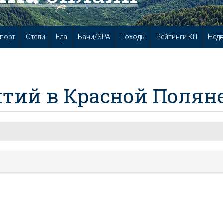
порт
Отели
Еда
Бани/SPA
Походы
Рейтинги КП
Нед
тий в Красной Полян