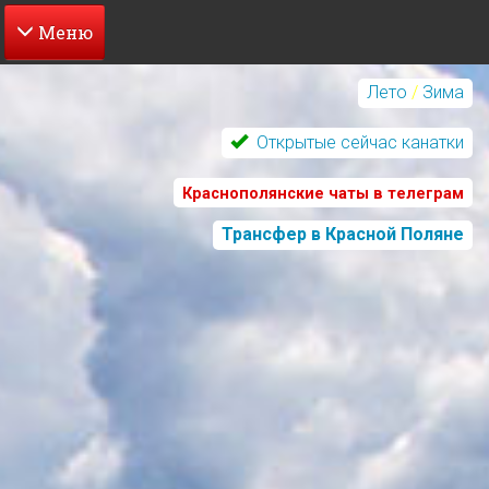
Перейти
к
Лето
/
Зима
основному
содержанию
Открытые сейчас канатки
Краснополянские чаты в телеграм
Трансфер в Красной Поляне