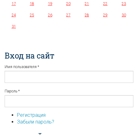
17
18
19
20
21
22
23
24
25
26
27
28
29
30
31
Вход на сайт
Имя пользователя
*
Пароль
*
Регистрация
Забыли пароль?
...или войдите используя