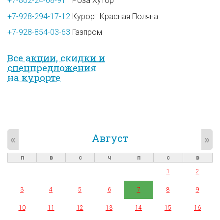
+7-862-24-08-911
Роза Хутор
+7-928-294-17-12
Курорт Красная Поляна
+7-928-854-03-63
Газпром
Все акции, скидки и
спец­предложе­ния
на курорте
Август
«
»
п
в
с
ч
п
с
в
1
2
3
4
5
6
7
8
9
10
11
12
13
14
15
16