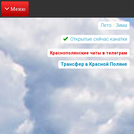
Перейти
к
Лето
/
Зима
основному
содержанию
Открытые сейчас канатки
Краснополянские чаты в телеграм
Трансфер в Красной Поляне