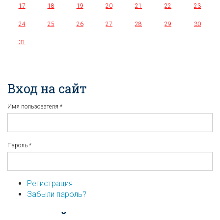
17
18
19
20
21
22
23
24
25
26
27
28
29
30
31
Вход на сайт
Имя пользователя
*
Пароль
*
Регистрация
Забыли пароль?
...или войдите используя