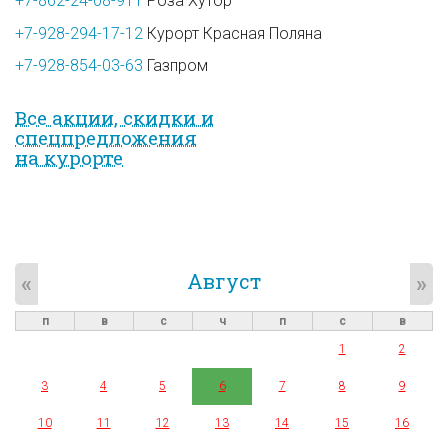
+7-862-24-08-911
Роза Хутор
+7-928-294-17-12
Курорт Красная Поляна
+7-928-854-03-63
Газпром
Все акции, скидки и
спец­предложе­ния
на курорте
Август
«
»
п
в
с
ч
п
с
в
1
2
3
4
5
6
7
8
9
10
11
12
13
14
15
16