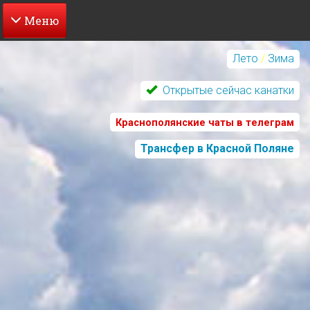
Перейти
к
Лето
/
Зима
основному
содержанию
Открытые сейчас канатки
Краснополянские чаты в телеграм
Трансфер в Красной Поляне