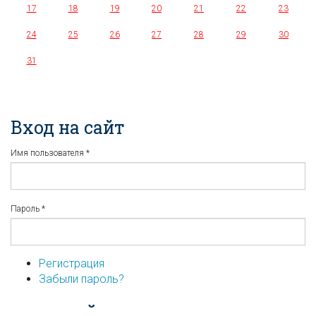
17
18
19
20
21
22
23
24
25
26
27
28
29
30
31
Вход на сайт
Имя пользователя
*
Пароль
*
Регистрация
Забыли пароль?
...или войдите используя