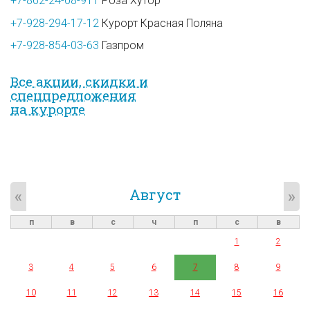
+7-862-24-08-911
Роза Хутор
+7-928-294-17-12
Курорт Красная Поляна
+7-928-854-03-63
Газпром
Все акции, скидки и
спец­предложе­ния
на курорте
Август
«
»
п
в
с
ч
п
с
в
1
2
3
4
5
6
7
8
9
10
11
12
13
14
15
16