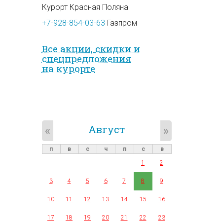
Курорт Красная Поляна
+7-928-854-03-63
Газпром
Все акции, скидки и
спец­предложе­ния
на курорте
Август
«
»
п
в
с
ч
п
с
в
1
2
3
4
5
6
7
8
9
10
11
12
13
14
15
16
17
18
19
20
21
22
23