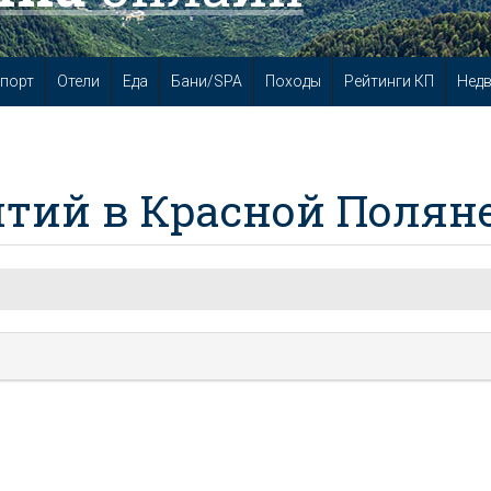
порт
Отели
Еда
Бани/SPA
Походы
Рейтинги КП
Нед
тий в Красной Полян