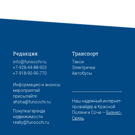
Редакция
Транспорт
info@funsochi.ru
Такси
+7-928-44-88-903
Электрички
+7-918-90-90-770
Автобусы
Информацию и анонсы
мероприятий
присылайте:
Наш надежный интернет-
afisha@funsochi.ru
провайдер в Красной
Покупка/аренда
Поляне и Сочи —
Бизнес-
недвижимости
Связь
.
realty@funsochi.ru