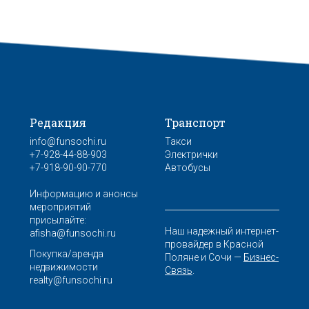
Редакция
Транспорт
info@funsochi.ru
Такси
+7-928-44-88-903
Электрички
+7-918-90-90-770
Автобусы
Информацию и анонсы
мероприятий
присылайте:
Наш надежный интернет-
afisha@funsochi.ru
провайдер в Красной
Покупка/аренда
Поляне и Сочи —
Бизнес-
недвижимости
Связь
.
realty@funsochi.ru