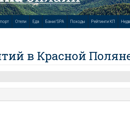
порт
Отели
Еда
Бани/SPA
Походы
Рейтинги КП
Нед
тий в Красной Полян