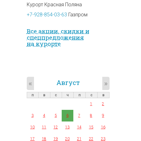
Курорт Красная Поляна
+7-928-854-03-63
Газпром
Все акции, скидки и
спец­предложе­ния
на курорте
Август
«
»
п
в
с
ч
п
с
в
1
2
3
4
5
6
7
8
9
10
11
12
13
14
15
16
17
18
19
20
21
22
23