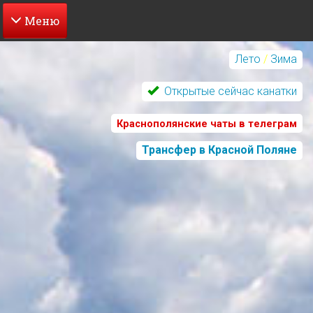
Перейти
к
Лето
/
Зима
основному
содержанию
Открытые сейчас канатки
Краснополянские чаты в телеграм
Трансфер в Красной Поляне