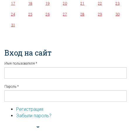
17
18
19
20
21
22
23
24
25
26
27
28
29
30
31
Вход на сайт
Имя пользователя
*
Пароль
*
Регистрация
Забыли пароль?
...или войдите используя