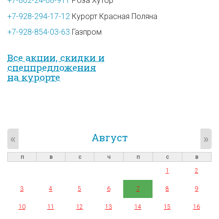
+7-862-24-08-911
Роза Хутор
+7-928-294-17-12
Курорт Красная Поляна
+7-928-854-03-63
Газпром
Все акции, скидки и
спец­предложе­ния
на курорте
Август
«
»
п
в
с
ч
п
с
в
1
2
3
4
5
6
7
8
9
10
11
12
13
14
15
16