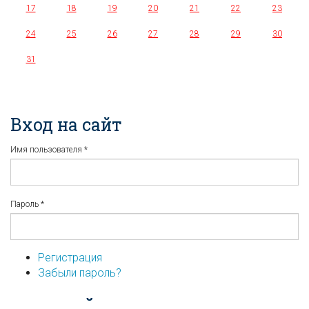
17
18
19
20
21
22
23
24
25
26
27
28
29
30
31
Вход на сайт
Имя пользователя
*
Пароль
*
Регистрация
Забыли пароль?
...или войдите используя