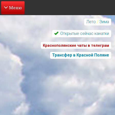
Перейти
к
Лето
/
Зима
основному
содержанию
Открытые сейчас канатки
Краснополянские чаты в телеграм
Трансфер в Красной Поляне