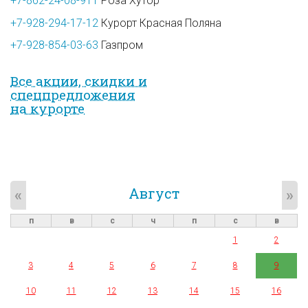
+7-862-24-08-911
Роза Хутор
+7-928-294-17-12
Курорт Красная Поляна
+7-928-854-03-63
Газпром
Все акции, скидки и
спец­предложе­ния
на курорте
Август
«
»
п
в
с
ч
п
с
в
1
2
3
4
5
6
7
8
9
10
11
12
13
14
15
16