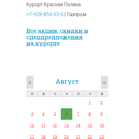
Курорт Красная Поляна
+7-928-854-03-63
Газпром
Все акции, скидки и
спец­предложе­ния
на курорте
Август
«
»
п
в
с
ч
п
с
в
1
2
3
4
5
6
7
8
9
10
11
12
13
14
15
16
17
18
19
20
21
22
23