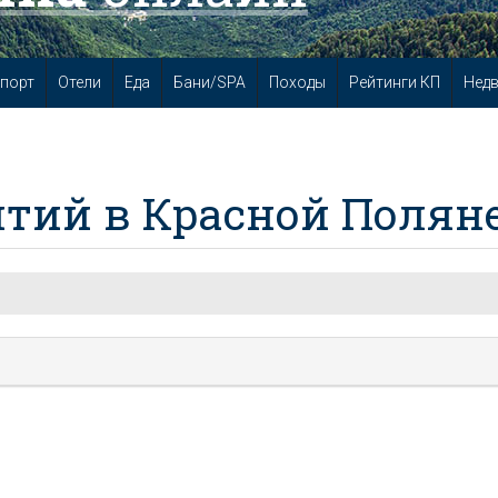
порт
Отели
Еда
Бани/SPA
Походы
Рейтинги КП
Нед
тий в Красной Полян