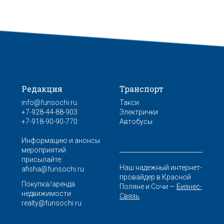
Редакция
Транспорт
info@funsochi.ru
Такси
+7-928-44-88-903
Электрички
+7-918-90-90-770
Автобусы
Информацию и анонсы
мероприятий
присылайте:
Наш надежный интернет-
afisha@funsochi.ru
провайдер в Красной
Покупка/аренда
Поляне и Сочи —
Бизнес-
недвижимости
Связь
.
realty@funsochi.ru