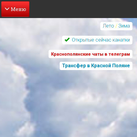
Перейти
к
Лето
/
Зима
основному
содержанию
Открытые сейчас канатки
Краснополянские чаты в телеграм
Трансфер в Красной Поляне