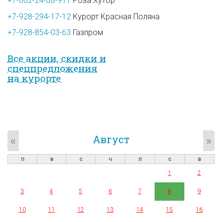
+7-862-24-08-911
Роза Хутор
+7-928-294-17-12
Курорт Красная Поляна
+7-928-854-03-63
Газпром
Все акции, скидки и
спец­предложе­ния
на курорте
Август
«
»
п
в
с
ч
п
с
в
1
2
3
4
5
6
7
8
9
10
11
12
13
14
15
16