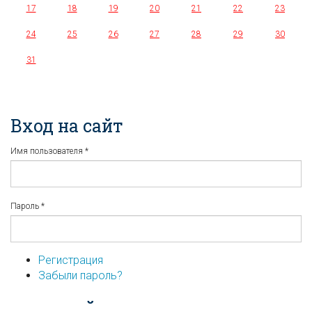
17
18
19
20
21
22
23
24
25
26
27
28
29
30
31
Вход на сайт
Имя пользователя
*
Пароль
*
Регистрация
Забыли пароль?
...или войдите используя