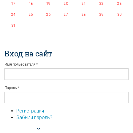
17
18
19
20
21
22
23
24
25
26
27
28
29
30
31
Вход на сайт
Имя пользователя
*
Пароль
*
Регистрация
Забыли пароль?
...или войдите используя