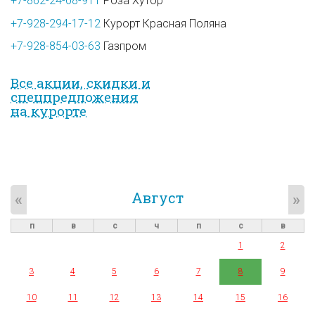
+7-862-24-08-911
Роза Хутор
+7-928-294-17-12
Курорт Красная Поляна
+7-928-854-03-63
Газпром
Все акции, скидки и
спец­предложе­ния
на курорте
Август
«
»
п
в
с
ч
п
с
в
1
2
3
4
5
6
7
8
9
10
11
12
13
14
15
16