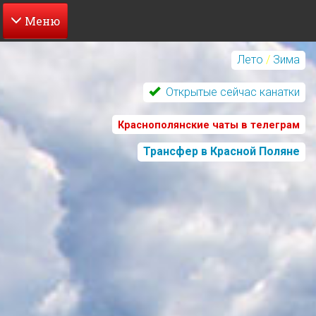
Перейти
к
Лето
/
Зима
основному
содержанию
Открытые сейчас канатки
Краснополянские чаты в телеграм
Трансфер в Красной Поляне