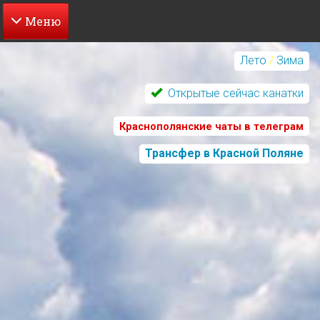
Перейти
к
Лето
/
Зима
основному
содержанию
Открытые сейчас канатки
Краснополянские чаты в телеграм
Трансфер в Красной Поляне