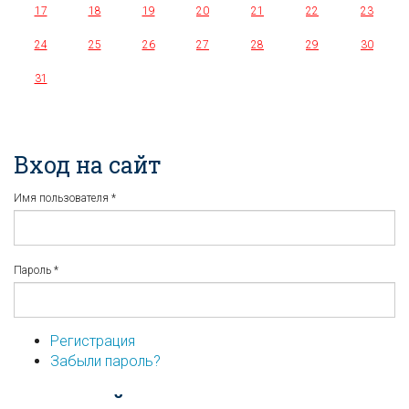
17
18
19
20
21
22
23
24
25
26
27
28
29
30
31
Вход на сайт
Имя пользователя
*
Пароль
*
Регистрация
Забыли пароль?
...или войдите используя