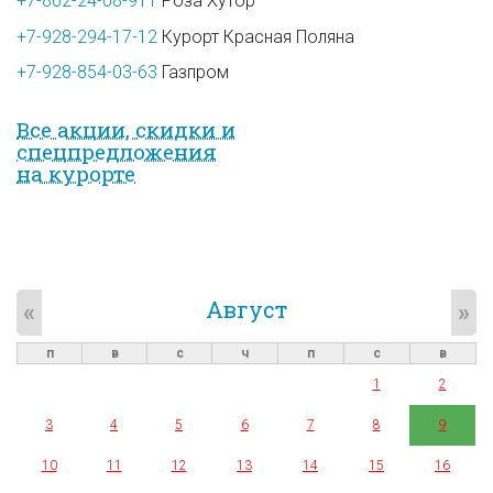
+7-862-24-08-911
Роза Хутор
+7-928-294-17-12
Курорт Красная Поляна
+7-928-854-03-63
Газпром
Все акции, скидки и
спец­предложе­ния
на курорте
Август
«
»
п
в
с
ч
п
с
в
1
2
3
4
5
6
7
8
9
10
11
12
13
14
15
16