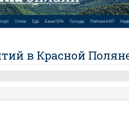
порт
Отели
Еда
Бани/SPA
Походы
Рейтинги КП
Нед
тий в Красной Полян