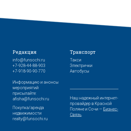
Редакция
Транспорт
info@funsochi.ru
Такси
+7-928-44-88-903
Электрички
+7-918-90-90-770
Автобусы
Информацию и анонсы
мероприятий
присылайте:
Наш надежный интернет-
afisha@funsochi.ru
провайдер в Красной
Покупка/аренда
Поляне и Сочи —
Бизнес-
недвижимости
Связь
.
realty@funsochi.ru