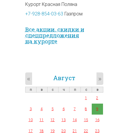
Курорт Красная Поляна
+7-928-854-03-63
Газпром
Все акции, скидки и
спец­предложе­ния
на курорте
Август
«
»
п
в
с
ч
п
с
в
1
2
3
4
5
6
7
8
9
10
11
12
13
14
15
16
17
18
19
20
21
22
23