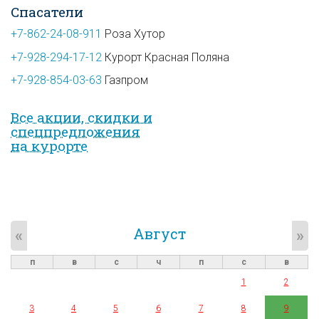
Спасатели
+7-862-24-08-911
Роза Хутор
+7-928-294-17-12
Курорт Красная Поляна
+7-928-854-03-63
Газпром
Все акции, скидки и
спец­предложе­ния
на курорте
Август
«
»
п
в
с
ч
п
с
в
1
2
3
4
5
6
7
8
9