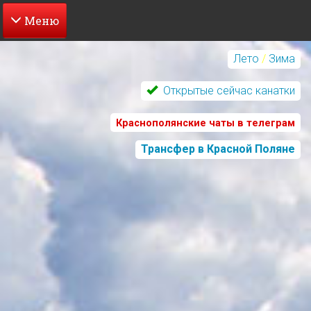
Перейти
к
Лето
/
Зима
основному
содержанию
Открытые сейчас канатки
Краснополянские чаты в телеграм
Трансфер в Красной Поляне