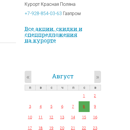
Курорт Красная Поляна
+7-928-854-03-63
Газпром
Все акции, скидки и
спец­предложе­ния
на курорте
Август
«
»
п
в
с
ч
п
с
в
1
2
3
4
5
6
7
8
9
10
11
12
13
14
15
16
17
18
19
20
21
22
23