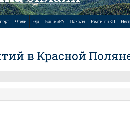
порт
Отели
Еда
Бани/SPA
Походы
Рейтинги КП
Нед
тий в Красной Полян