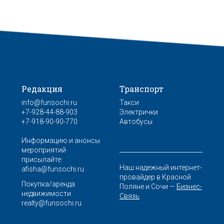
Редакция
Транспорт
info@funsochi.ru
Такси
+7-928-44-88-903
Электрички
+7-918-90-90-770
Автобусы
Информацию и анонсы
мероприятий
присылайте:
Наш надежный интернет-
afisha@funsochi.ru
провайдер в Красной
Покупка/аренда
Поляне и Сочи —
Бизнес-
недвижимости
Связь
.
realty@funsochi.ru