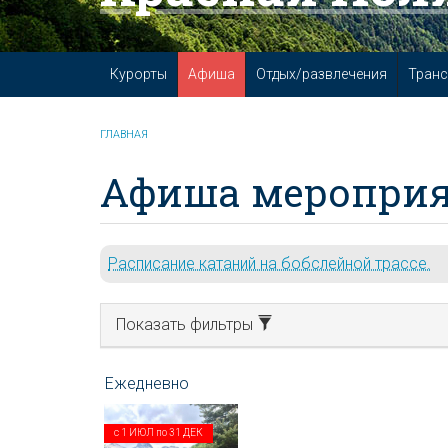
Курорты
Афиша
Отдых/развлечения
Транс
ГЛАВНАЯ
Афиша мероприя
Расписание катаний на бобслейной трассе.
Показать фильтры
с
1 ИЮЛ
по
31 ДЕК