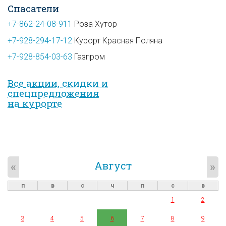
Спасатели
+7-862-24-08-911
Роза Хутор
+7-928-294-17-12
Курорт Красная Поляна
+7-928-854-03-63
Газпром
Все акции, скидки и
спец­предложе­ния
на курорте
Август
«
»
п
в
с
ч
п
с
в
1
2
3
4
5
6
7
8
9