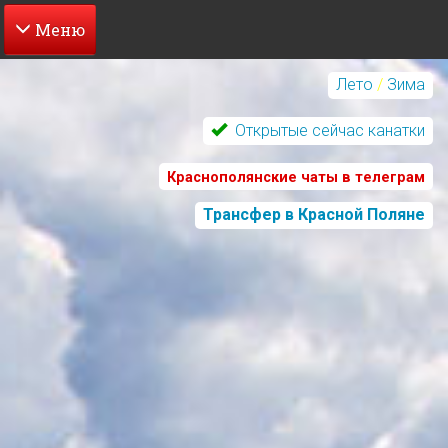
Перейти
к
Лето
/
Зима
основному
содержанию
Открытые сейчас канатки
Краснополянские чаты в телеграм
Трансфер в Красной Поляне