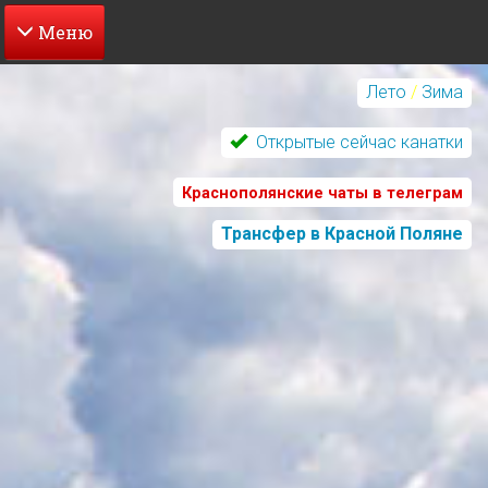
Перейти
к
Лето
/
Зима
основному
содержанию
Открытые сейчас канатки
Краснополянские чаты в телеграм
Трансфер в Красной Поляне