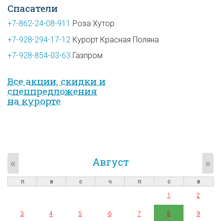
Спасатели
+7-862-24-08-911
Роза Хутор
+7-928-294-17-12
Курорт Красная Поляна
+7-928-854-03-63
Газпром
Все акции, скидки и
спец­предложе­ния
на курорте
Август
«
»
п
в
с
ч
п
с
в
1
2
3
4
5
6
7
8
9