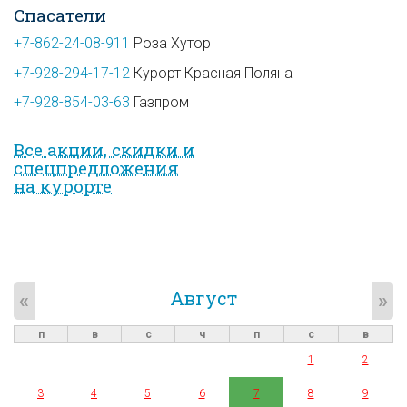
Спасатели
+7-862-24-08-911
Роза Хутор
+7-928-294-17-12
Курорт Красная Поляна
+7-928-854-03-63
Газпром
Все акции, скидки и
спец­предложе­ния
на курорте
Август
«
»
п
в
с
ч
п
с
в
1
2
3
4
5
6
7
8
9