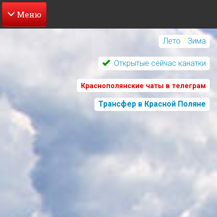
Перейти
к
Лето
/
Зима
основному
содержанию
Открытые сейчас канатки
Краснополянские чаты в телеграм
Трансфер в Красной Поляне