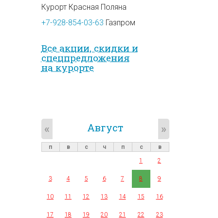
Курорт Красная Поляна
+7-928-854-03-63
Газпром
Все акции, скидки и
спец­предложе­ния
на курорте
Август
«
»
п
в
с
ч
п
с
в
1
2
3
4
5
6
7
8
9
10
11
12
13
14
15
16
17
18
19
20
21
22
23