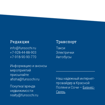
Редакция
Транспорт
info@funsochi.ru
Такси
+7-928-44-88-903
Электрички
+7-918-90-90-770
Автобусы
Информацию и анонсы
мероприятий
присылайте:
Наш надежный интернет-
afisha@funsochi.ru
провайдер в Красной
Покупка/аренда
Поляне и Сочи —
Бизнес-
недвижимости
Связь
.
realty@funsochi.ru