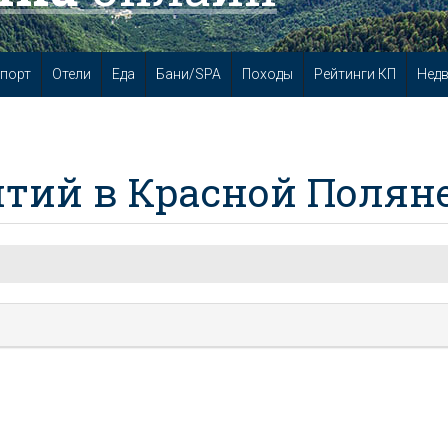
порт
Отели
Еда
Бани/SPA
Походы
Рейтинги КП
Нед
тий в Красной Полян