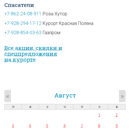
Спасатели
+7-862-24-08-911
Роза Хутор
+7-928-294-17-12
Курорт Красная Поляна
+7-928-854-03-63
Газпром
Все акции, скидки и
спец­предложе­ния
на курорте
Август
«
»
п
в
с
ч
п
с
в
1
2
3
4
5
6
7
8
9