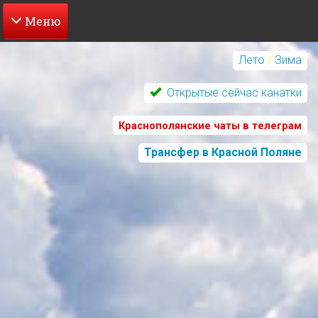
Перейти
к
Лето
/
Зима
основному
содержанию
Открытые сейчас канатки
Краснополянские чаты в телеграм
Трансфер в Красной Поляне