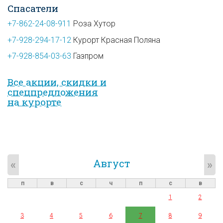
Спасатели
+7-862-24-08-911
Роза Хутор
+7-928-294-17-12
Курорт Красная Поляна
+7-928-854-03-63
Газпром
Все акции, скидки и
спец­предложе­ния
на курорте
Август
«
»
п
в
с
ч
п
с
в
1
2
3
4
5
6
7
8
9