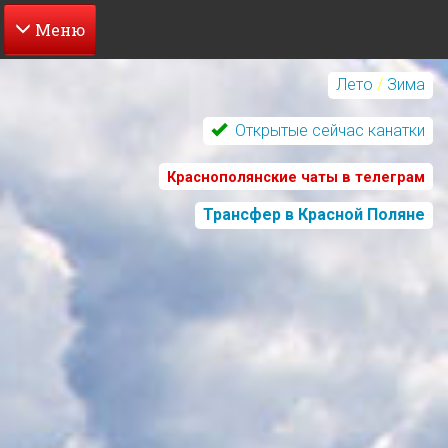
Перейти
к
Лето
/
Зима
основному
содержанию
Открытые сейчас канатки
Краснополянские чаты в телеграм
Трансфер в Красной Поляне