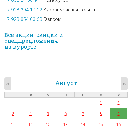
+7-862-24-08-911
Роза Хутор
+7-928-294-17-12
Курорт Красная Поляна
+7-928-854-03-63
Газпром
Все акции, скидки и
спец­предложе­ния
на курорте
Август
«
»
п
в
с
ч
п
с
в
1
2
3
4
5
6
7
8
9
10
11
12
13
14
15
16