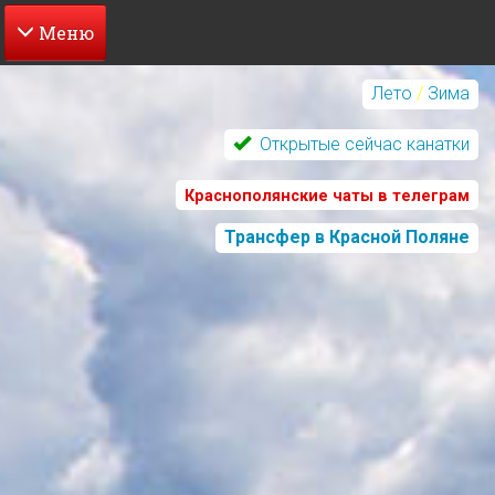
Перейти
к
Лето
/
Зима
основному
содержанию
Открытые сейчас канатки
Краснополянские чаты в телеграм
Трансфер в Красной Поляне