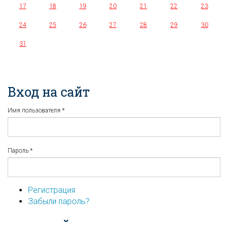
17
18
19
20
21
22
23
24
25
26
27
28
29
30
31
Вход на сайт
Имя пользователя
*
Пароль
*
Регистрация
Забыли пароль?
...или войдите используя