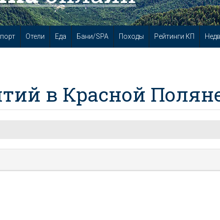
порт
Отели
Еда
Бани/SPA
Походы
Рейтинги КП
Нед
тий в Красной Полян