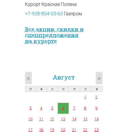
Курорт Красная Поляна
+7-928-854-03-63
Газпром
Все акции, скидки и
спец­предложе­ния
на курорте
Август
«
»
п
в
с
ч
п
с
в
1
2
3
4
5
6
7
8
9
10
11
12
13
14
15
16
17
18
19
20
21
22
23