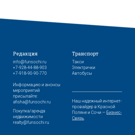
Редакция
Транспорт
info@funsochi.ru
Такси
+7-928-44-88-903
Электрички
+7-918-90-90-770
Автобусы
Информацию и анонсы
мероприятий
присылайте:
Наш надежный интернет-
afisha@funsochi.ru
провайдер в Красной
Покупка/аренда
Поляне и Сочи —
Бизнес-
недвижимости
Связь
.
realty@funsochi.ru