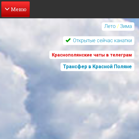
Перейти
к
Лето
/
Зима
основному
содержанию
Открытые сейчас канатки
Краснополянские чаты в телеграм
Трансфер в Красной Поляне