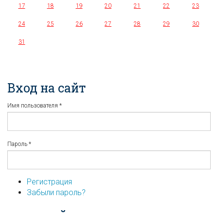
17
18
19
20
21
22
23
24
25
26
27
28
29
30
31
Вход на сайт
Имя пользователя
*
Пароль
*
Регистрация
Забыли пароль?
...или войдите используя