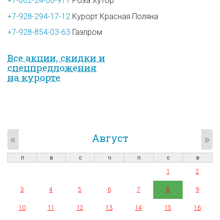
+7-862-24-08-911
Роза Хутор
+7-928-294-17-12
Курорт Красная Поляна
+7-928-854-03-63
Газпром
Все акции, скидки и
спец­предложе­ния
на курорте
Август
«
»
п
в
с
ч
п
с
в
1
2
3
4
5
6
7
8
9
10
11
12
13
14
15
16