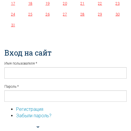
17
18
19
20
21
22
23
24
25
26
27
28
29
30
31
Вход на сайт
Имя пользователя
*
Пароль
*
Регистрация
Забыли пароль?
...или войдите используя