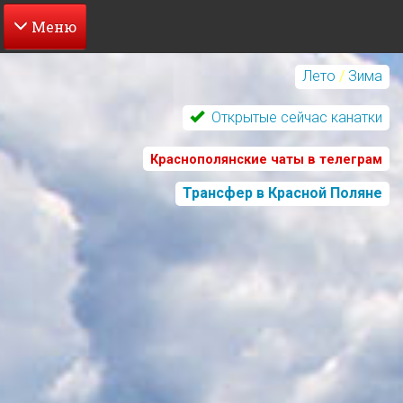
Перейти
к
Лето
/
Зима
основному
содержанию
Открытые сейчас канатки
Краснополянские чаты в телеграм
Трансфер в Красной Поляне