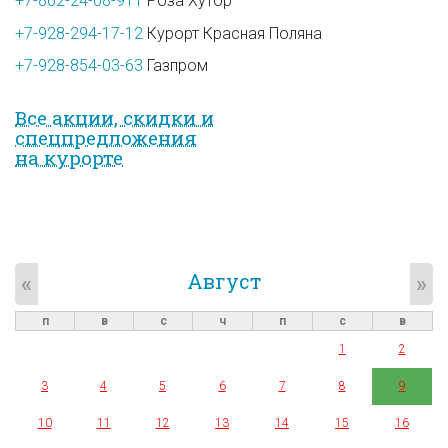
+7-862-24-08-911
Роза Хутор
+7-928-294-17-12
Курорт Красная Поляна
+7-928-854-03-63
Газпром
Все акции, скидки и
спец­предложе­ния
на курорте
Август
«
»
п
в
с
ч
п
с
в
1
2
3
4
5
6
7
8
9
10
11
12
13
14
15
16