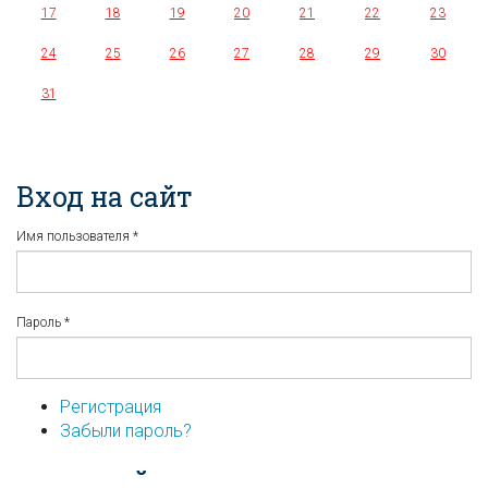
17
18
19
20
21
22
23
24
25
26
27
28
29
30
31
Вход на сайт
Имя пользователя
*
Пароль
*
Регистрация
Забыли пароль?
...или войдите используя