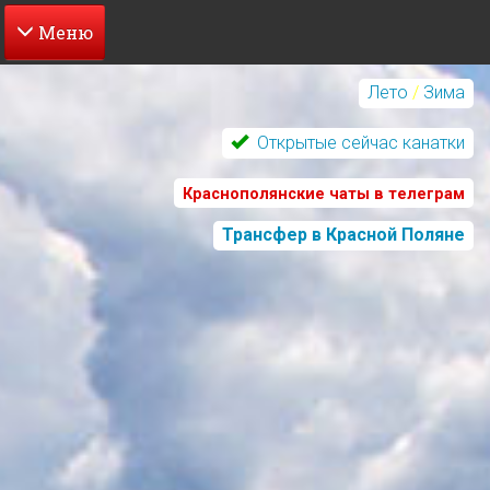
Перейти
к
Лето
/
Зима
основному
содержанию
Открытые сейчас канатки
Краснополянские чаты в телеграм
Трансфер в Красной Поляне