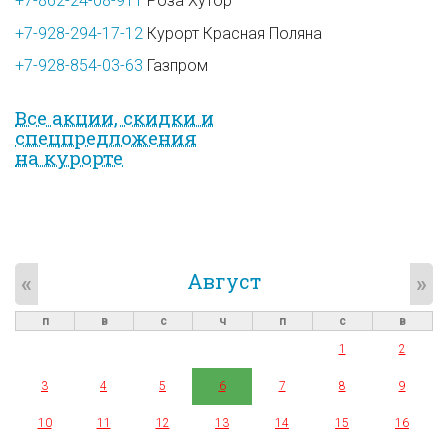
+7-862-24-08-911
Роза Хутор
+7-928-294-17-12
Курорт Красная Поляна
+7-928-854-03-63
Газпром
Все акции, скидки и
спец­предложе­ния
на курорте
Август
«
»
п
в
с
ч
п
с
в
1
2
3
4
5
6
7
8
9
10
11
12
13
14
15
16