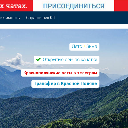
вижимость
Справочник КП
Лето
/
Зима
Открытые сейчас канатки
Краснополянские чаты в телеграм
Трансфер в Красной Поляне