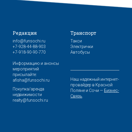
Редакция
Транспорт
info@funsochi.ru
Такси
+7-928-44-88-903
Электрички
+7-918-90-90-770
Автобусы
Информацию и анонсы
мероприятий
присылайте:
Наш надежный интернет-
afisha@funsochi.ru
провайдер в Красной
Покупка/аренда
Поляне и Сочи —
Бизнес-
недвижимости
Связь
.
realty@funsochi.ru