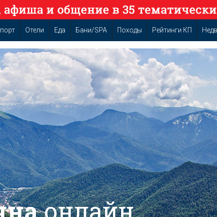
порт
Отели
Еда
Бани/SPA
Походы
Рейтинги КП
Нед
яна
онлайн