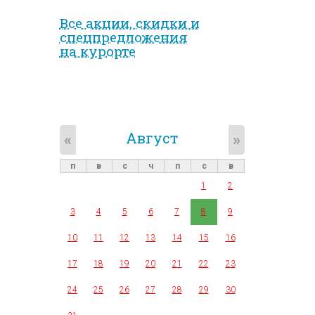
Все акции, скидки и
спец­предложе­ния
на курорте
Август
«
»
п
в
с
ч
п
с
в
1
2
3
4
5
6
7
8
9
10
11
12
13
14
15
16
17
18
19
20
21
22
23
24
25
26
27
28
29
30