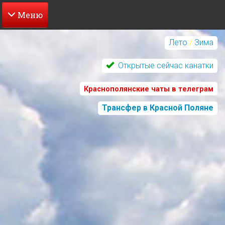
Перейти
к
Лето
/
Зима
основному
содержанию
Открытые сейчас канатки
Краснополянские чаты в телеграм
Трансфер в Красной Поляне