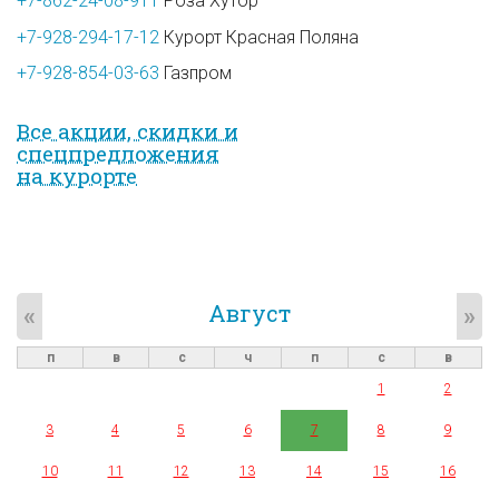
+7-862-24-08-911
Роза Хутор
+7-928-294-17-12
Курорт Красная Поляна
+7-928-854-03-63
Газпром
Все акции, скидки и
спец­предложе­ния
на курорте
Август
«
»
п
в
с
ч
п
с
в
1
2
3
4
5
6
7
8
9
10
11
12
13
14
15
16