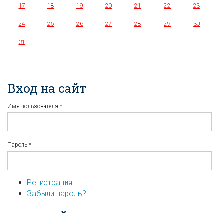
17
18
19
20
21
22
23
24
25
26
27
28
29
30
31
Вход на сайт
Имя пользователя
*
Пароль
*
Регистрация
Забыли пароль?
...или войдите используя