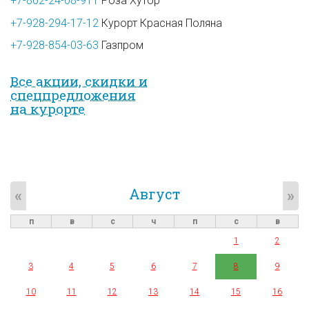
+7-862-24-08-911
Роза Хутор
+7-928-294-17-12
Курорт Красная Поляна
+7-928-854-03-63
Газпром
Все акции, скидки и
спец­предложе­ния
на курорте
Август
«
»
п
в
с
ч
п
с
в
1
2
3
4
5
6
7
8
9
10
11
12
13
14
15
16