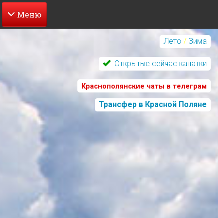
Перейти
к
Лето
/
Зима
основному
содержанию
Открытые сейчас канатки
Краснополянские чаты в телеграм
Трансфер в Красной Поляне