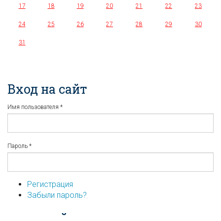
17
18
19
20
21
22
23
24
25
26
27
28
29
30
31
Вход на сайт
Имя пользователя
*
Пароль
*
Регистрация
Забыли пароль?
...или войдите используя