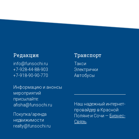
Редакция
Транспорт
info@funsochi.ru
Такси
+7-928-44-88-903
Электрички
+7-918-90-90-770
Автобусы
Информацию и анонсы
мероприятий
присылайте:
Наш надежный интернет-
afisha@funsochi.ru
провайдер в Красной
Покупка/аренда
Поляне и Сочи —
Бизнес-
недвижимости
Связь
.
realty@funsochi.ru