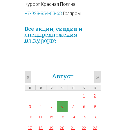
Курорт Красная Поляна
+7-928-854-03-63
Газпром
Все акции, скидки и
спец­предложе­ния
на курорте
Август
«
»
п
в
с
ч
п
с
в
1
2
3
4
5
6
7
8
9
10
11
12
13
14
15
16
17
18
19
20
21
22
23