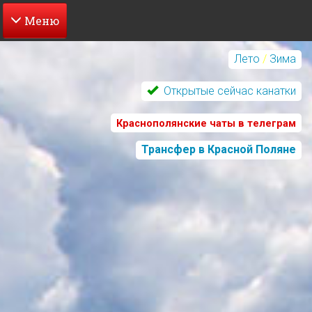
Перейти
к
Лето
/
Зима
основному
содержанию
Открытые сейчас канатки
Краснополянские чаты в телеграм
Трансфер в Красной Поляне