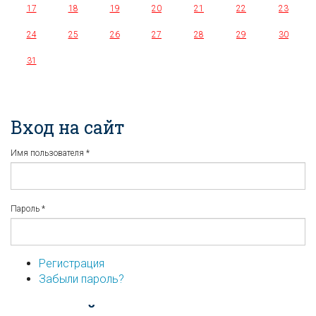
17
18
19
20
21
22
23
24
25
26
27
28
29
30
31
Вход на сайт
Имя пользователя
*
Пароль
*
Регистрация
Забыли пароль?
...или войдите используя