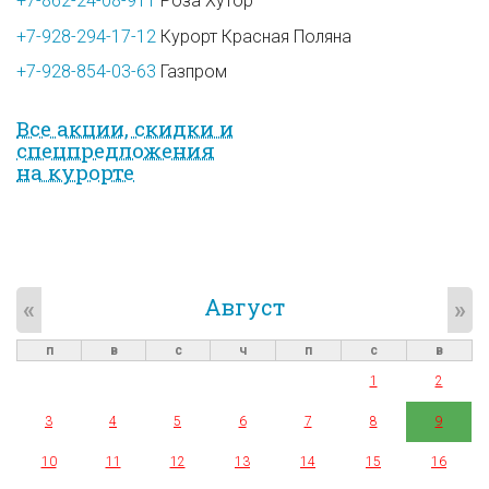
+7-862-24-08-911
Роза Хутор
+7-928-294-17-12
Курорт Красная Поляна
+7-928-854-03-63
Газпром
Все акции, скидки и
спец­предложе­ния
на курорте
Август
«
»
п
в
с
ч
п
с
в
1
2
3
4
5
6
7
8
9
10
11
12
13
14
15
16