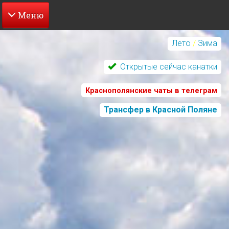
Перейти
к
Лето
/
Зима
основному
содержанию
Открытые сейчас канатки
Краснополянские чаты в телеграм
Трансфер в Красной Поляне