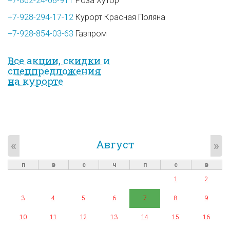
+7-862-24-08-911
Роза Хутор
+7-928-294-17-12
Курорт Красная Поляна
+7-928-854-03-63
Газпром
Все акции, скидки и
спец­предложе­ния
на курорте
Август
«
»
п
в
с
ч
п
с
в
1
2
3
4
5
6
7
8
9
10
11
12
13
14
15
16