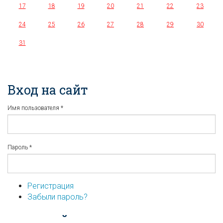
17
18
19
20
21
22
23
24
25
26
27
28
29
30
31
Вход на сайт
Имя пользователя
*
Пароль
*
Регистрация
Забыли пароль?
...или войдите используя