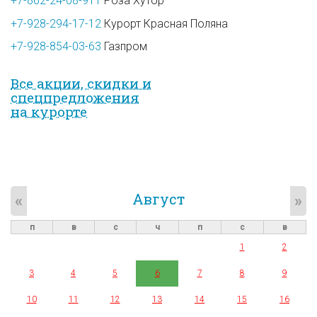
+7-862-24-08-911
Роза Хутор
+7-928-294-17-12
Курорт Красная Поляна
+7-928-854-03-63
Газпром
Все акции, скидки и
спец­предложе­ния
на курорте
Август
«
»
п
в
с
ч
п
с
в
1
2
3
4
5
6
7
8
9
10
11
12
13
14
15
16