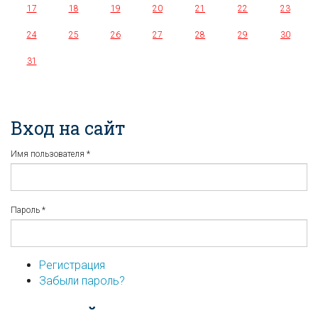
17
18
19
20
21
22
23
24
25
26
27
28
29
30
31
Вход на сайт
Имя пользователя
*
Пароль
*
Регистрация
Забыли пароль?
...или войдите используя