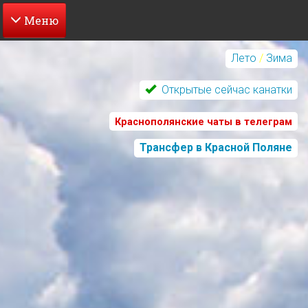
Перейти
к
Лето
/
Зима
основному
содержанию
Открытые сейчас канатки
Краснополянские чаты в телеграм
Трансфер в Красной Поляне