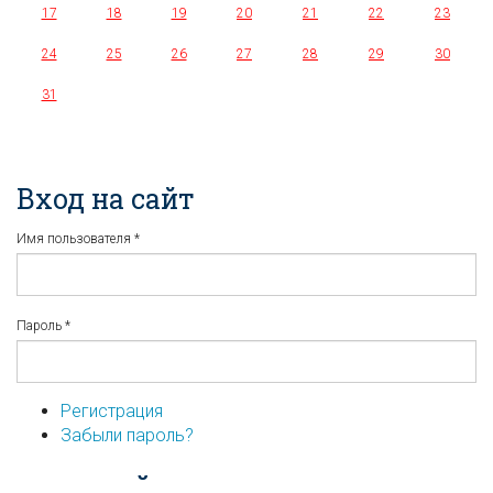
17
18
19
20
21
22
23
24
25
26
27
28
29
30
31
Вход на сайт
Имя пользователя
*
Пароль
*
Регистрация
Забыли пароль?
...или войдите используя