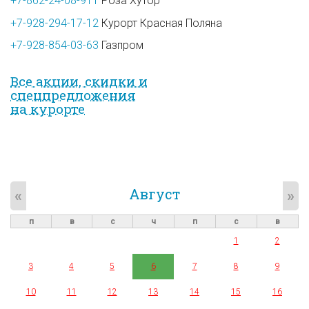
+7-862-24-08-911
Роза Хутор
+7-928-294-17-12
Курорт Красная Поляна
+7-928-854-03-63
Газпром
Все акции, скидки и
спец­предложе­ния
на курорте
Август
«
»
п
в
с
ч
п
с
в
1
2
3
4
5
6
7
8
9
10
11
12
13
14
15
16