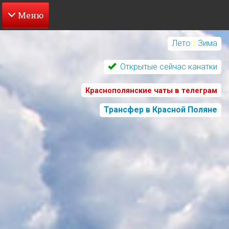
Перейти
к
Лето
/
Зима
основному
содержанию
Открытые сейчас канатки
Краснополянские чаты в телеграм
Трансфер в Красной Поляне