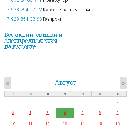
+7-862-24-08-911
Роза Хутор
+7-928-294-17-12
Курорт Красная Поляна
+7-928-854-03-63
Газпром
Все акции, скидки и
спец­предложе­ния
на курорте
Август
«
»
п
в
с
ч
п
с
в
1
2
3
4
5
6
7
8
9
10
11
12
13
14
15
16