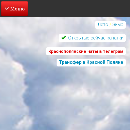
Перейти
к
Лето
/
Зима
основному
содержанию
Открытые сейчас канатки
Краснополянские чаты в телеграм
Трансфер в Красной Поляне