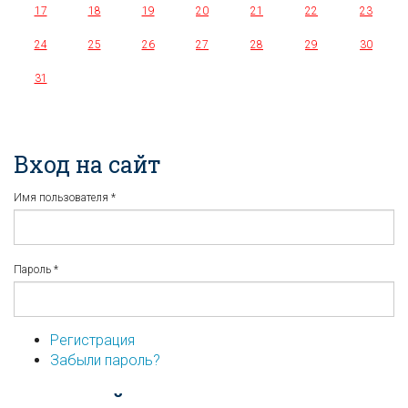
17
18
19
20
21
22
23
24
25
26
27
28
29
30
31
Вход на сайт
Имя пользователя
*
Пароль
*
Регистрация
Забыли пароль?
...или войдите используя