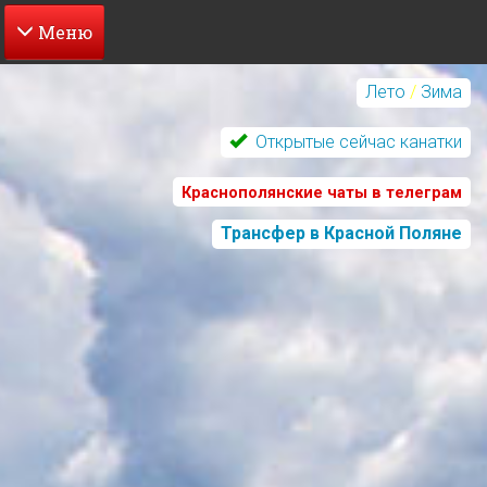
Перейти
к
Лето
/
Зима
основному
содержанию
Открытые сейчас канатки
Краснополянские чаты в телеграм
Трансфер в Красной Поляне