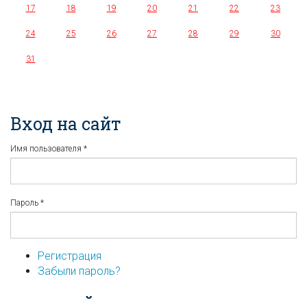
17
18
19
20
21
22
23
24
25
26
27
28
29
30
31
Вход на сайт
Имя пользователя
*
Пароль
*
Регистрация
Забыли пароль?
...или войдите используя