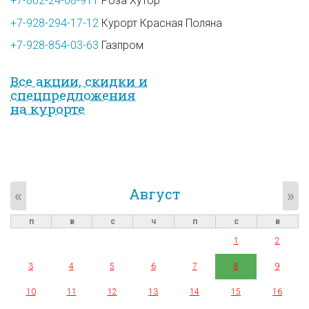
+7-862-24-08-911
Роза Хутор
+7-928-294-17-12
Курорт Красная Поляна
+7-928-854-03-63
Газпром
Все акции, скидки и
спец­предложе­ния
на курорте
Август
«
»
п
в
с
ч
п
с
в
1
2
3
4
5
6
7
8
9
10
11
12
13
14
15
16