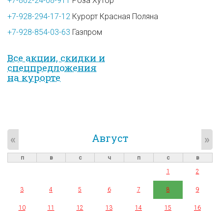
+7-862-24-08-911
Роза Хутор
+7-928-294-17-12
Курорт Красная Поляна
+7-928-854-03-63
Газпром
Все акции, скидки и
спец­предложе­ния
на курорте
Август
«
»
п
в
с
ч
п
с
в
1
2
3
4
5
6
7
8
9
10
11
12
13
14
15
16