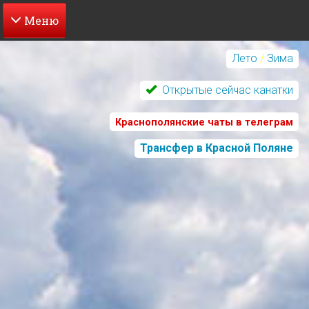
Перейти
к
Лето
/
Зима
основному
содержанию
Открытые сейчас канатки
Краснополянские чаты в телеграм
Трансфер в Красной Поляне