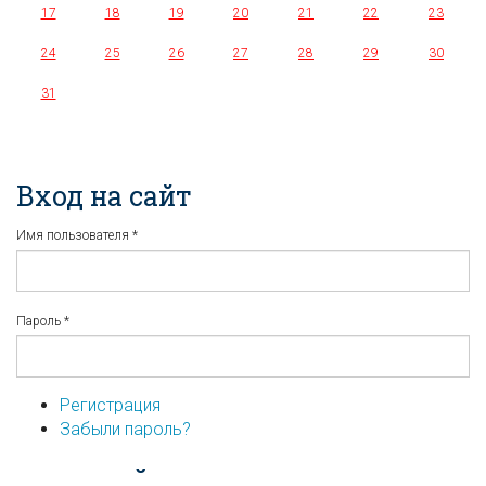
17
18
19
20
21
22
23
24
25
26
27
28
29
30
31
Вход на сайт
Имя пользователя
*
Пароль
*
Регистрация
Забыли пароль?
...или войдите используя