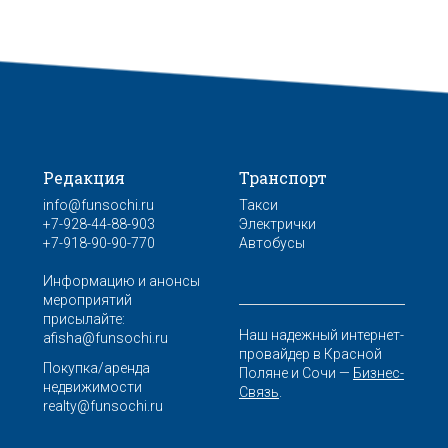
Редакция
Транспорт
info@funsochi.ru
Такси
+7-928-44-88-903
Электрички
+7-918-90-90-770
Автобусы
Информацию и анонсы
мероприятий
присылайте:
Наш надежный интернет-
afisha@funsochi.ru
провайдер в Красной
Покупка/аренда
Поляне и Сочи —
Бизнес-
недвижимости
Связь
.
realty@funsochi.ru