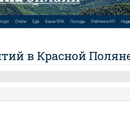
порт
Отели
Еда
Бани/SPA
Походы
Рейтинги КП
Нед
тий в Красной Полян