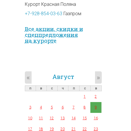
Курорт Красная Поляна
+7-928-854-03-63
Газпром
Все акции, скидки и
спец­предложе­ния
на курорте
Август
«
»
п
в
с
ч
п
с
в
1
2
3
4
5
6
7
8
9
10
11
12
13
14
15
16
17
18
19
20
21
22
23