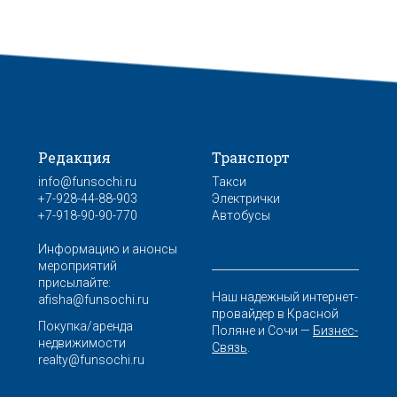
Редакция
Транспорт
info@funsochi.ru
Такси
+7-928-44-88-903
Электрички
+7-918-90-90-770
Автобусы
Информацию и анонсы
мероприятий
присылайте:
Наш надежный интернет-
afisha@funsochi.ru
провайдер в Красной
Покупка/аренда
Поляне и Сочи —
Бизнес-
недвижимости
Связь
.
realty@funsochi.ru