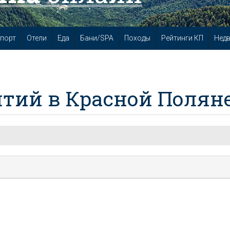
порт
Отели
Еда
Бани/SPA
Походы
Рейтинги КП
Нед
тий в Красной Полян