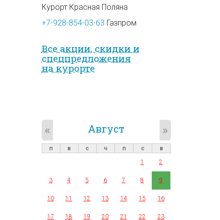
Курорт Красная Поляна
+7-928-854-03-63
Газпром
Все акции, скидки и
спец­предложе­ния
на курорте
Август
«
»
п
в
с
ч
п
с
в
1
2
3
4
5
6
7
8
9
10
11
12
13
14
15
16
17
18
19
20
21
22
23