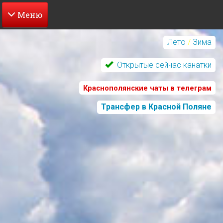
Перейти
к
Лето
/
Зима
основному
содержанию
Открытые сейчас канатки
Краснополянские чаты в телеграм
Трансфер в Красной Поляне