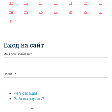
17
18
19
20
21
22
23
24
25
26
27
28
29
30
31
Вход на сайт
Имя пользователя
*
Пароль
*
Регистрация
Забыли пароль?
...или войдите используя