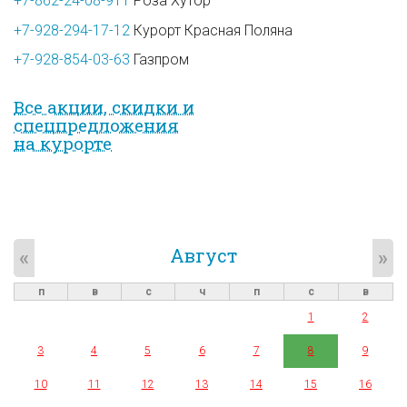
+7-862-24-08-911
Роза Хутор
+7-928-294-17-12
Курорт Красная Поляна
+7-928-854-03-63
Газпром
Все акции, скидки и
спец­предложе­ния
на курорте
Август
«
»
п
в
с
ч
п
с
в
1
2
3
4
5
6
7
8
9
10
11
12
13
14
15
16