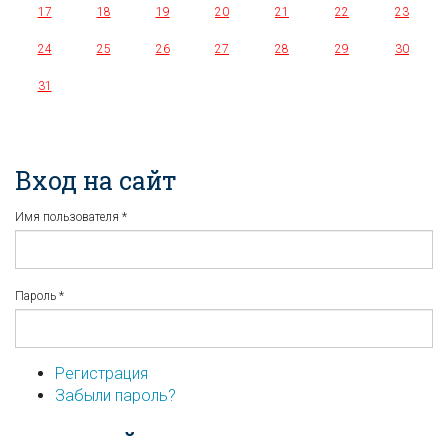
17
18
19
20
21
22
23
24
25
26
27
28
29
30
31
Вход на сайт
Имя пользователя
*
Пароль
*
Регистрация
Забыли пароль?
...или войдите используя