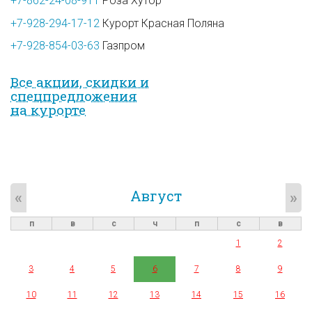
+7-862-24-08-911
Роза Хутор
+7-928-294-17-12
Курорт Красная Поляна
+7-928-854-03-63
Газпром
Все акции, скидки и
спец­предложе­ния
на курорте
Август
«
»
п
в
с
ч
п
с
в
1
2
3
4
5
6
7
8
9
10
11
12
13
14
15
16