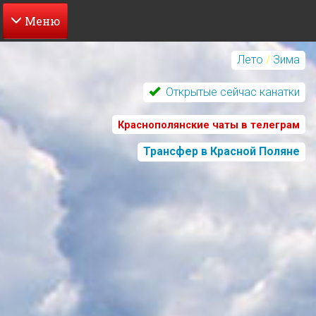
Перейти
к
Лето
/
Зима
основному
содержанию
Открытые сейчас канатки
Краснополянские чаты в телеграм
Трансфер в Красной Поляне