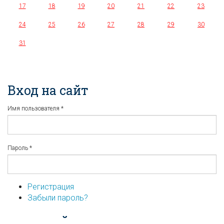
17
18
19
20
21
22
23
24
25
26
27
28
29
30
31
Вход на сайт
Имя пользователя
*
Пароль
*
Регистрация
Забыли пароль?
...или войдите используя