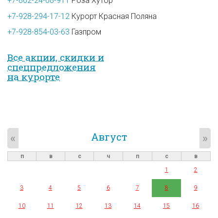
+7-862-24-08-911
Роза Хутор
+7-928-294-17-12
Курорт Красная Поляна
+7-928-854-03-63
Газпром
Все акции, скидки и
спец­предложе­ния
на курорте
Август
«
»
п
в
с
ч
п
с
в
1
2
3
4
5
6
7
8
9
10
11
12
13
14
15
16