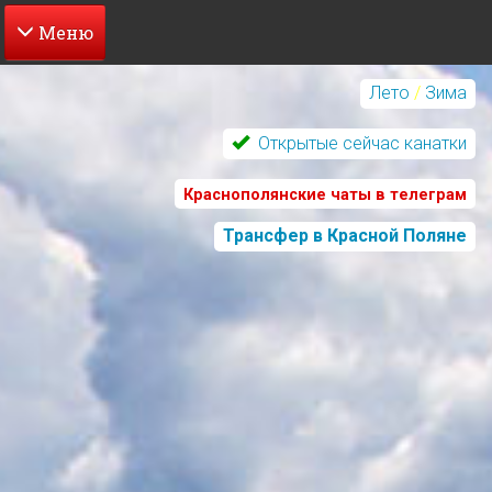
Перейти
к
Лето
/
Зима
основному
содержанию
Открытые сейчас канатки
Краснополянские чаты в телеграм
Трансфер в Красной Поляне