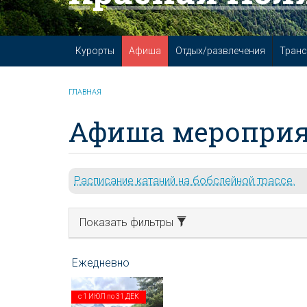
Курорты
Афиша
Отдых/развлечения
Транс
ГЛАВНАЯ
Афиша мероприя
Расписание катаний на бобслейной трассе.
Показать фильтры
с
1 ИЮЛ
по
31 ДЕК