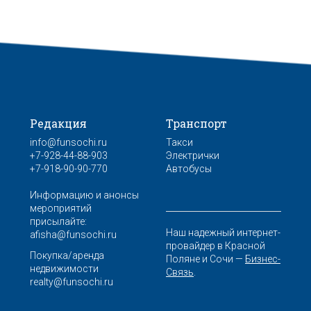
Редакция
Транспорт
info@funsochi.ru
Такси
+7-928-44-88-903
Электрички
+7-918-90-90-770
Автобусы
Информацию и анонсы
мероприятий
присылайте:
Наш надежный интернет-
afisha@funsochi.ru
провайдер в Красной
Покупка/аренда
Поляне и Сочи —
Бизнес-
недвижимости
Связь
.
realty@funsochi.ru