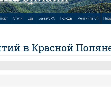
порт
Отели
Еда
Бани/SPA
Походы
Рейтинги КП
Нед
тий в Красной Полян