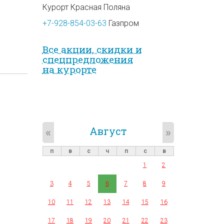
Курорт Красная Поляна
+7-928-854-03-63
Газпром
Все акции, скидки и
спец­предложе­ния
на курорте
Август
«
»
п
в
с
ч
п
с
в
1
2
3
4
5
6
7
8
9
10
11
12
13
14
15
16
17
18
19
20
21
22
23