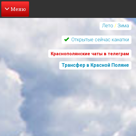
Перейти
к
Лето
/
Зима
основному
содержанию
Открытые сейчас канатки
Краснополянские чаты в телеграм
Трансфер в Красной Поляне