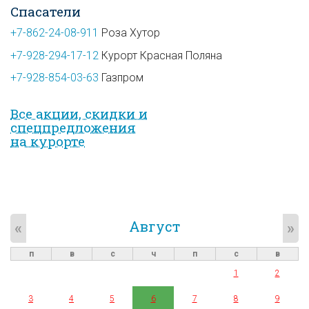
Спасатели
+7-862-24-08-911
Роза Хутор
+7-928-294-17-12
Курорт Красная Поляна
+7-928-854-03-63
Газпром
Все акции, скидки и
спец­предложе­ния
на курорте
Август
«
»
п
в
с
ч
п
с
в
1
2
3
4
5
6
7
8
9