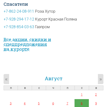
Спасатели
+7-862-24-08-911
Роза Хутор
+7-928-294-17-12
Курорт Красная Поляна
+7-928-854-03-63
Газпром
Все акции, скидки и
спец­предложе­ния
на курорте
Август
«
»
п
в
с
ч
п
с
в
1
2
3
4
5
6
7
8
9