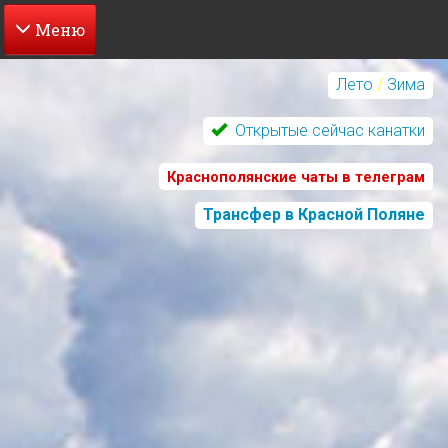
Перейти
к
Лето
/
Зима
основному
содержанию
Открытые сейчас канатки
Краснополянские чаты в телеграм
Трансфер в Красной Поляне