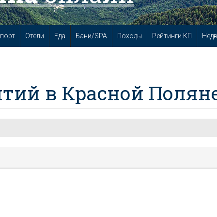
порт
Отели
Еда
Бани/SPA
Походы
Рейтинги КП
Нед
тий в Красной Полян