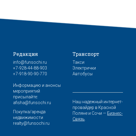
Редакция
Транспорт
info@funsochi.ru
Такси
+7-928-44-88-903
Электрички
+7-918-90-90-770
Автобусы
Информацию и анонсы
мероприятий
присылайте:
Наш надежный интернет-
afisha@funsochi.ru
провайдер в Красной
Покупка/аренда
Поляне и Сочи —
Бизнес-
недвижимости
Связь
.
realty@funsochi.ru