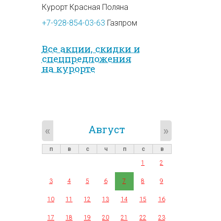
Курорт Красная Поляна
+7-928-854-03-63
Газпром
Все акции, скидки и
спец­предложе­ния
на курорте
Август
«
»
п
в
с
ч
п
с
в
1
2
3
4
5
6
7
8
9
10
11
12
13
14
15
16
17
18
19
20
21
22
23