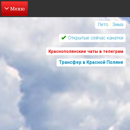
Перейти
к
Лето
/
Зима
основному
содержанию
Открытые сейчас канатки
Краснополянские чаты в телеграм
Трансфер в Красной Поляне