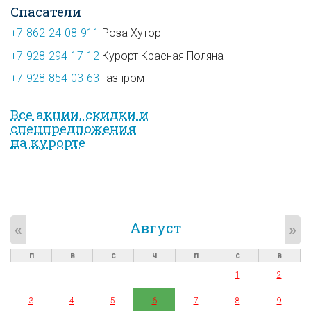
Спасатели
+7-862-24-08-911
Роза Хутор
+7-928-294-17-12
Курорт Красная Поляна
+7-928-854-03-63
Газпром
Все акции, скидки и
спец­предложе­ния
на курорте
Август
«
»
п
в
с
ч
п
с
в
1
2
3
4
5
6
7
8
9