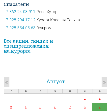
Спасатели
+7-862-24-08-911
Роза Хутор
+7-928-294-17-12
Курорт Красная Поляна
+7-928-854-03-63
Газпром
Все акции, скидки и
спец­предложе­ния
на курорте
Август
«
»
п
в
с
ч
п
с
в
1
2
3
4
5
6
7
8
9