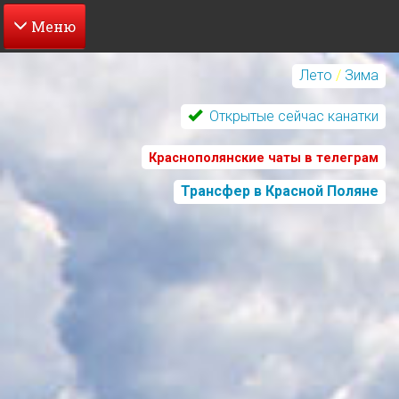
Перейти
к
Лето
/
Зима
основному
содержанию
Открытые сейчас канатки
Краснополянские чаты в телеграм
Трансфер в Красной Поляне