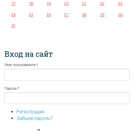
17
18
19
20
21
22
23
24
25
26
27
28
29
30
31
Вход на сайт
Имя пользователя
*
Пароль
*
Регистрация
Забыли пароль?
...или войдите используя