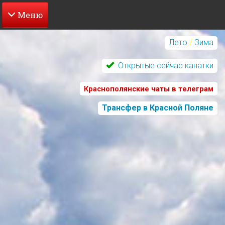
Перейти
к
Лето
/
Зима
основному
содержанию
Открытые сейчас канатки
Краснополянские чаты в телеграм
Трансфер в Красной Поляне