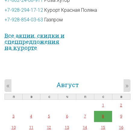
+7-862-24-08-911
Роза Хутор
+7-928-294-17-12
Курорт Красная Поляна
+7-928-854-03-63
Газпром
Все акции, скидки и
спец­предложе­ния
на курорте
Август
«
»
п
в
с
ч
п
с
в
1
2
3
4
5
6
7
8
9
10
11
12
13
14
15
16