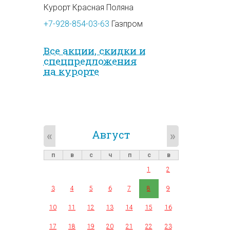
Курорт Красная Поляна
+7-928-854-03-63
Газпром
Все акции, скидки и
спец­предложе­ния
на курорте
Август
«
»
п
в
с
ч
п
с
в
1
2
3
4
5
6
7
8
9
10
11
12
13
14
15
16
17
18
19
20
21
22
23