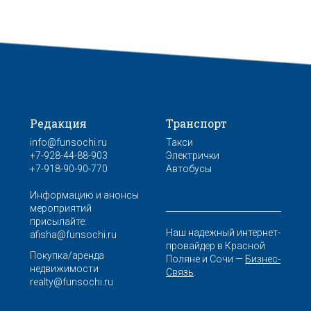
Редакция
Транспорт
info@funsochi.ru
Такси
+7-928-44-88-903
Электрички
+7-918-90-90-770
Автобусы
Информацию и анонсы
мероприятий
присылайте:
Наш надежный интернет-
afisha@funsochi.ru
провайдер в Красной
Покупка/аренда
Поляне и Сочи —
Бизнес-
недвижимости
Связь
.
realty@funsochi.ru