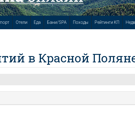
порт
Отели
Еда
Бани/SPA
Походы
Рейтинги КП
Нед
тий в Красной Полян